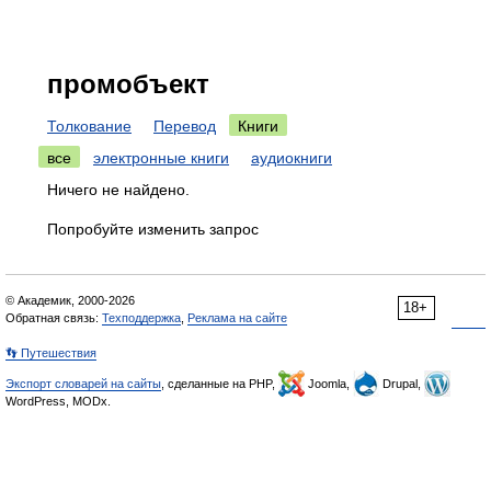
промобъект
Толкование
Перевод
Книги
все
электронные книги
аудиокниги
Ничего не найдено.
Попробуйте изменить запрос
© Академик, 2000-2026
18+
Обратная связь:
Техподдержка
,
Реклама на сайте
👣 Путешествия
Экспорт словарей на сайты
, сделанные на PHP,
Joomla,
Drupal,
WordPress, MODx.